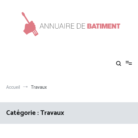
Aller
au
contenu
Annuaire de batiment
Conseils en construction !
Accueil
Travaux
Catégorie :
Travaux