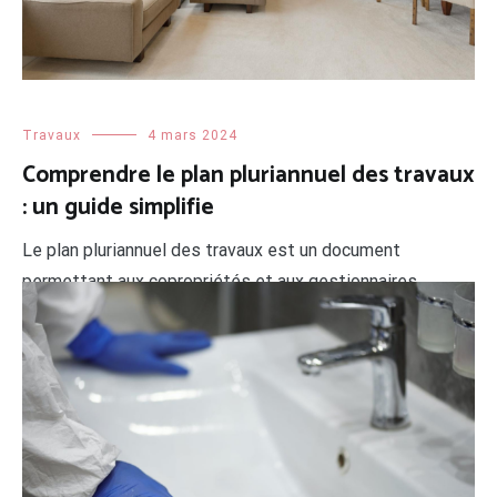
LIRE LA SUITE
Travaux
4 mars 2024
Comprendre le plan pluriannuel des travaux
: un guide simplifie
Le plan pluriannuel des travaux est un document
permettant aux copropriétés et aux gestionnaires
d’immeubles de prévoir les rénovations, les
investissements et l’entretien sur plusieurs années. Il
est constitué de dispositions et de rapports détaillant
les travaux à réaliser, leur coût, la priorité accordée à
chacun et les modalités de financement. Les objectifs du
plan […]