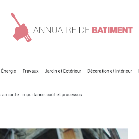
nuaire de batiment
eils en construction !
Énergie
Travaux
Jardin et Extérieur
Décoration et Intérieur
ic amiante : importance, coût et processus