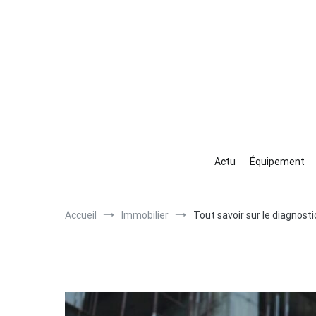
Aller
au
contenu
An
Cons
Actu
Équipement
Accueil
Immobilier
Tout savoir sur le diagnost