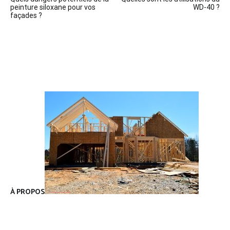
de
peinture siloxane pour vos
WD-40 ?
façades ?
l’article
À PROPOS